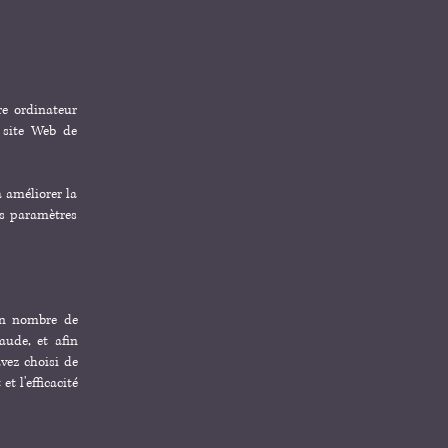
tre ordinateur
 site Web de
à améliorer la
es paramètres
ain nombre de
aude, et afin
avez choisi de
t l'efficacité