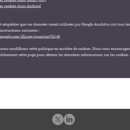
s cookies dans Safari (iOS)
es cookies dans Android
et empêcher que vos données soient utilisées par Google Analytics sur tous les
 instructions suivantes :
s.google.com/dlpage/gaoptout?hl=fr
e nous modifiions cette politique en matière de cookies. Nous vous encourage
ulièrement cette page pour obtenir les dernières informations sur les cookies.
BHR AVOCATS
26, rue de Clichy | 75009 Paris
cabinet@bhr-avocats.com
01 86 04 03 33