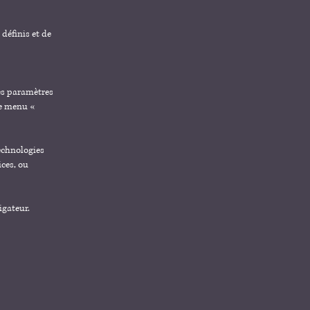
définis et de
les paramètres
le menu «
technologies
ices, ou
igateur.